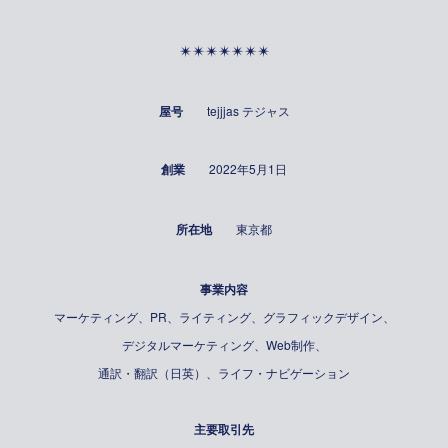
✴︎✴︎✴︎✴︎✴︎✴︎✴︎
屋号
tejjjas テジャス
創業
2022年5月1日
所在地
東京都
事業内容
マーケティング、PR、ライティング、グラフィックデザイン、
デジタルマーケティング、Web制作、
通訳・翻訳（日英）、ライフ・ナビゲーション
主要取引先